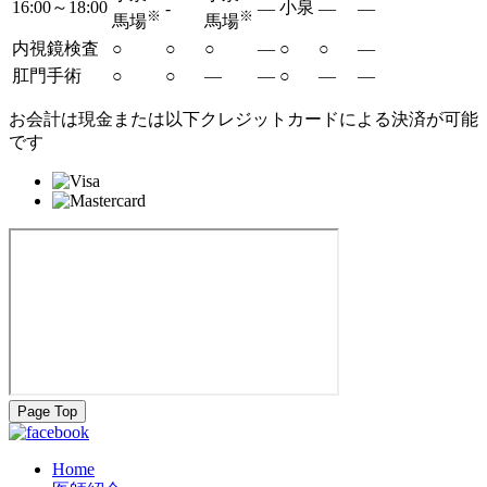
16:00～18:00
小泉
-
―
―
―
※
※
馬場
馬場
内視鏡検査
○
○
○
―
○
○
―
肛門手術
○
○
―
―
○
―
―
お会計は現金または以下クレジットカードによる決済が可能
です
Page Top
Home