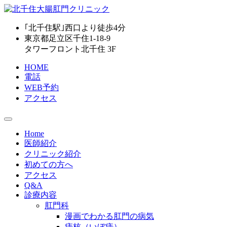
｢北千住駅｣西口より
徒歩4分
東京都足立区千住1-18-9
タワーフロント北千住 3F
HOME
電話
WEB予約
アクセス
Home
医師紹介
クリニック紹介
初めての方へ
アクセス
Q&A
診療内容
肛門科
漫画でわかる肛門の病気
痔核（いぼ痔）