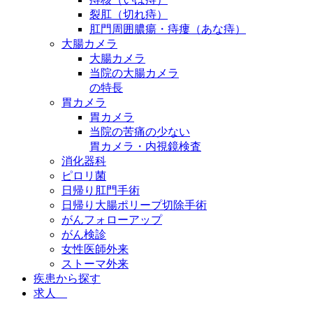
裂肛（切れ痔）
肛門周囲膿瘍・痔瘻（あな痔）
大腸カメラ
大腸カメラ
当院の大腸カメラ
の特長
胃カメラ
胃カメラ
当院の苦痛の少ない
胃カメラ・内視鏡検査
消化器科
ピロリ菌
日帰り肛門手術
日帰り大腸ポリープ切除手術
がんフォローアップ
がん検診
女性医師外来
ストーマ外来
疾患から探す
求人