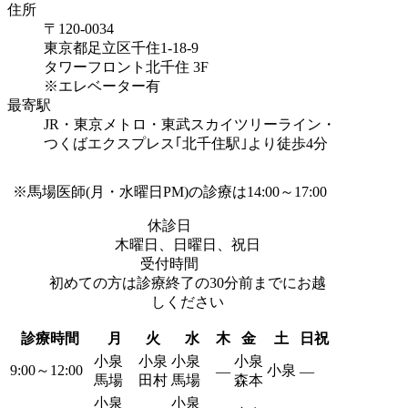
住所
〒120-0034
東京都足立区千住1-18-9
タワーフロント北千住 3F
※エレベーター有
最寄駅
JR・東京メトロ・東武スカイツリーライン・
つくばエクスプレス｢北千住駅｣より
徒歩4分
※馬場医師(月・水曜日PM)の診療は14:00～17:00
休診日
木曜日、日曜日、祝日
受付時間
初めての方は診療終了の30分前までにお越
しください
診療時間
月
火
水
木
金
土
日祝
小泉
小泉
小泉
小泉
9:00～12:00
小泉
―
―
馬場
田村
馬場
森本
小泉
小泉