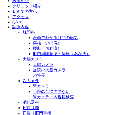
医師紹介
クリニック紹介
初めての方へ
アクセス
Q&A
診療内容
肛門科
漫画でわかる肛門の病気
痔核（いぼ痔）
裂肛（切れ痔）
肛門周囲膿瘍・痔瘻（あな痔）
大腸カメラ
大腸カメラ
当院の大腸カメラ
の特長
胃カメラ
胃カメラ
当院の苦痛の少ない
胃カメラ・内視鏡検査
消化器科
ピロリ菌
日帰り肛門手術