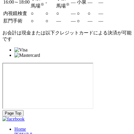
16:00～18:00
小泉
-
―
―
―
※
※
馬場
馬場
内視鏡検査
○
○
○
―
○
○
―
肛門手術
○
○
―
―
○
―
―
お会計は現金または以下クレジットカードによる決済が可能
です
Page Top
Home