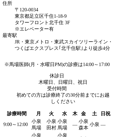
住所
〒120-0034
東京都足立区千住1-18-9
タワーフロント北千住 3F
※エレベーター有
最寄駅
JR・東京メトロ・東武スカイツリーライン・
つくばエクスプレス｢北千住駅｣より
徒歩4分
※馬場医師(月・水曜日PM)の診療は14:00～17:00
休診日
木曜日、日曜日、祝日
受付時間
初めての方は診療終了の30分前までにお越
しください
診療時間
月
火
水
木
金
土
日祝
小泉
小泉
小泉
小泉
9:00～12:00
小泉
―
―
馬場
田村
馬場
森本
小泉
小泉