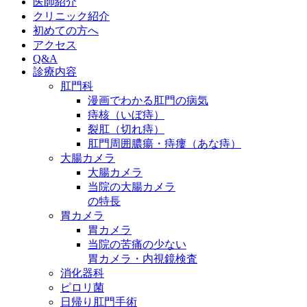
医師紹介
クリニック紹介
初めての方へ
アクセス
Q&A
診療内容
肛門科
漫画でわかる肛門の病気
痔核（いぼ痔）
裂肛（切れ痔）
肛門周囲膿瘍・痔瘻（あな痔）
大腸カメラ
大腸カメラ
当院の大腸カメラ
の特長
胃カメラ
胃カメラ
当院の苦痛の少ない
胃カメラ・内視鏡検査
消化器科
ピロリ菌
日帰り肛門手術