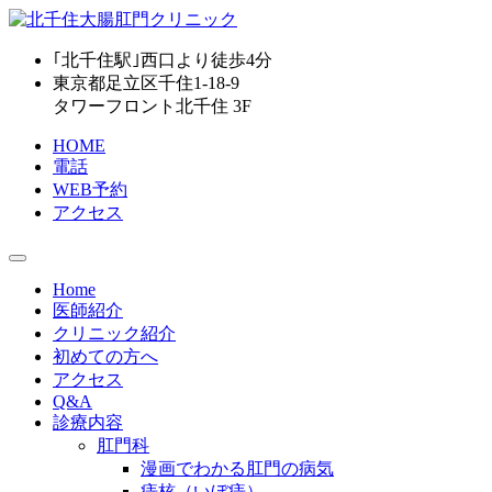
｢北千住駅｣西口より
徒歩4分
東京都足立区千住1-18-9
タワーフロント北千住 3F
HOME
電話
WEB予約
アクセス
Home
医師紹介
クリニック紹介
初めての方へ
アクセス
Q&A
診療内容
肛門科
漫画でわかる肛門の病気
痔核（いぼ痔）