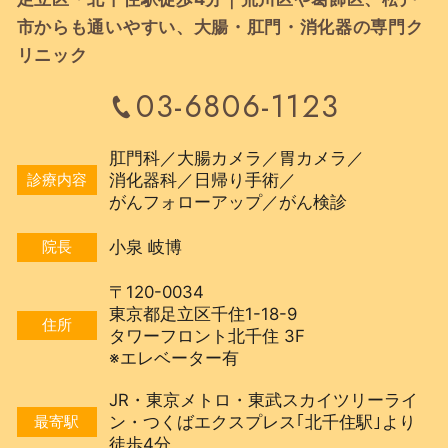
市からも通いやすい、大腸・肛門・消化器の専門ク
リニック
03-6806-1123
肛門科／大腸カメラ／胃カメラ／
診療内容
消化器科／
日帰り手術／
がんフォローアップ／
がん検診
院長
小泉 岐博
〒120-0034
東京都足立区千住1-18-9
住所
タワーフロント北千住 3F
※エレベーター有
JR・東京メトロ・東武スカイツリーライ
最寄駅
ン・
つくばエクスプレス｢北千住駅｣より
徒歩4分