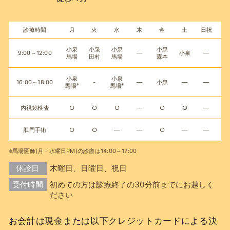
診療時間
月
火
水
木
金
土
日祝
小泉
小泉
小泉
小泉
9:00～12:00
―
小泉
―
馬場
田村
馬場
森本
小泉
小泉
16:00～18:00
-
―
小泉
―
―
※
※
馬場
馬場
内視鏡検査
○
○
○
―
○
○
―
肛門手術
○
○
―
―
○
―
―
※馬場医師(月・水曜日PM)の診療は14:00～17:00
休診日
木曜日、日曜日、祝日
受付時間
初めての方は診療終了の30分前までにお越しく
ださい
お会計は現金または以下クレジットカードによる決