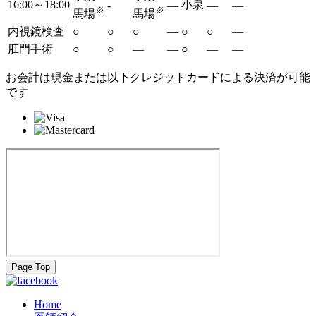
16:00～18:00
小泉
-
―
―
―
※
※
馬場
馬場
内視鏡検査
○
○
○
―
○
○
―
肛門手術
○
○
―
―
○
―
―
お会計は現金または以下クレジットカードによる決済が可能
です
Page Top
Home