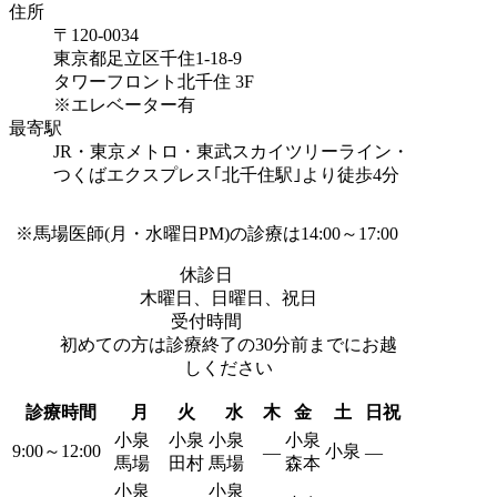
住所
〒120-0034
東京都足立区千住1-18-9
タワーフロント北千住 3F
※エレベーター有
最寄駅
JR・東京メトロ・東武スカイツリーライン・
つくばエクスプレス｢北千住駅｣より
徒歩4分
※馬場医師(月・水曜日PM)の診療は14:00～17:00
休診日
木曜日、日曜日、祝日
受付時間
初めての方は診療終了の30分前までにお越
しください
診療時間
月
火
水
木
金
土
日祝
小泉
小泉
小泉
小泉
9:00～12:00
小泉
―
―
馬場
田村
馬場
森本
小泉
小泉