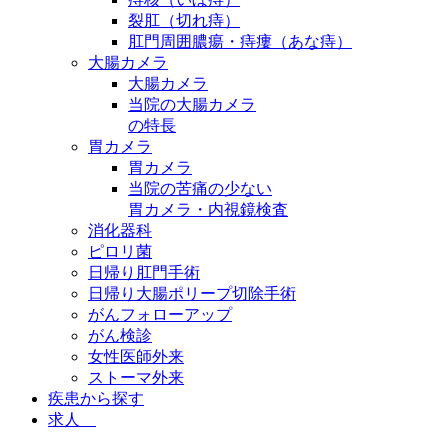
裂肛（切れ痔）
肛門周囲膿瘍・痔瘻（あな痔）
大腸カメラ
大腸カメラ
当院の大腸カメラ
の特長
胃カメラ
胃カメラ
当院の苦痛の少ない
胃カメラ・内視鏡検査
消化器科
ピロリ菌
日帰り肛門手術
日帰り大腸ポリープ切除手術
がんフォローアップ
がん検診
女性医師外来
ストーマ外来
疾患から探す
求人