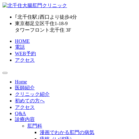
｢北千住駅｣西口より
徒歩4分
東京都足立区千住1-18-9
タワーフロント北千住 3F
HOME
電話
WEB予約
アクセス
Home
医師紹介
クリニック紹介
初めての方へ
アクセス
Q&A
診療内容
肛門科
漫画でわかる肛門の病気
痔核（いぼ痔）