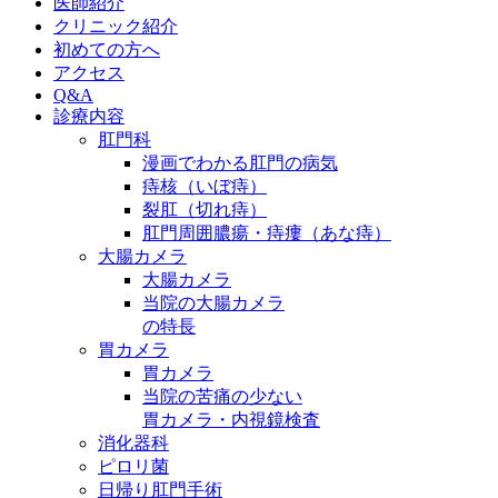
医師紹介
クリニック紹介
初めての方へ
アクセス
Q&A
診療内容
肛門科
漫画でわかる肛門の病気
痔核（いぼ痔）
裂肛（切れ痔）
肛門周囲膿瘍・痔瘻（あな痔）
大腸カメラ
大腸カメラ
当院の大腸カメラ
の特長
胃カメラ
胃カメラ
当院の苦痛の少ない
胃カメラ・内視鏡検査
消化器科
ピロリ菌
日帰り肛門手術