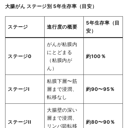
大腸がん ステージ別 5年生存率（目安）
5
年生存率（目
ステージ
進行度の概要
安）
がんが粘膜内
にとどまる
ステージ0
約100％
（粘膜内が
ん）
粘膜下層〜筋
ステージI
層まで浸潤、
約90〜95％
転移なし
大腸壁の深い
層まで浸潤、
ステージII
約80〜90％
リンパ節転移