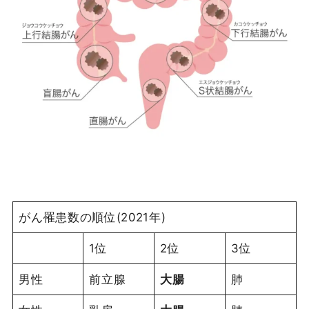
がん罹患数の順位(2021年)
1位
2位
3位
男性
前立腺
大腸
肺